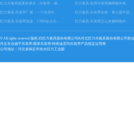
巨力吊索具报废标准含（吊装带、钢...
巨力索具:使用吊装带捆绑物件有...
巨力索具:吊装带厂家：一个自然年...
巨力索具:吊装带价格：第七届中国...
巨力索具:吊装带批发：17800余台出...
巨力索具:吊装带怎么来捆绑物件...
© All rights reserved 版权:归巨力索具股份有限公司&河北巨力吊索具股份有限公司联
河北专业扁平吊装带/圆形吊装带/特殊迪尼玛吊装带产品指定运营商
公司地址：河北省保定市徐水巨力工业园