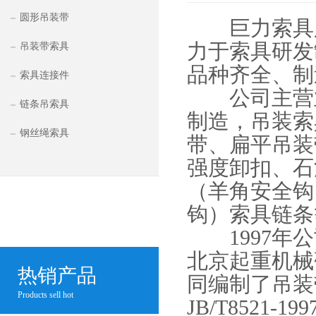
圆形吊装带
巨力索具股份
力于索具研发
吊装带索具
品种齐全、制
索具连接件
公司主营业
链条吊索具
制造，吊装索
钢丝绳索具
带、扁平吊装
强度卸扣、石
（羊角安全钩
钩）索具链条
1997年公
北京起重机械
热销产品
同编制了吊装
Products sell hot
JB/T8521-1