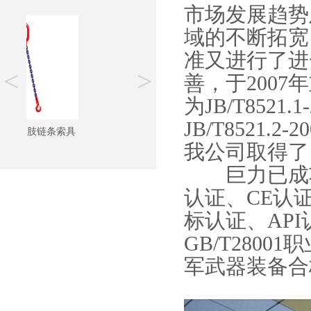
市场发展趋势
域的不断拓宽
准又进行了进
<
>
善，于2007
为JB/T8521.1
JB/T8521.2
6级双肢链条索具
我公司取得了
巨力已成功取
认证、CE认
标认证、API
GB/T280
军武器装备合